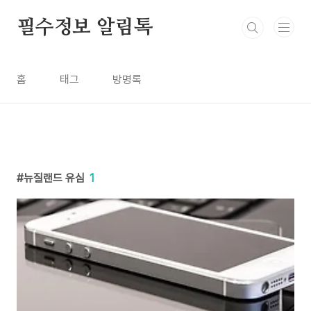
본문 바로가기
필수정보 알림톡
홈
태그
방명록
뉴질랜드 유심
1