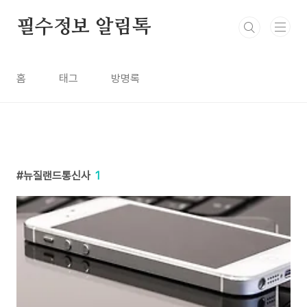
본문 바로가기
필수정보 알림톡
홈
태그
방명록
뉴질랜드통신사
1