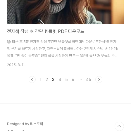
전자책 작성 초 간단 템플릿 PDF 다운로드
📚 퇴근 후 5분 전자책 작성 초간단 템플릿글 하단에서 다운로드하세요! 전자
책 쓰기를 빠르게 시작하고, 자연스럽게 확장해나가는 2단계 시스템 📌 1단계:
목표: “빈 종이 공포증” 없이 글을 시작하게 만드는 3문장 틀**① 오늘의 주
제: _____________________② 내가 아는 지식 or 경험:
2025. 8. 11.
_____________________③ 오늘 전할 한 문장 메시지:
_____________________** ✨ 예시 – "야간 근무 생존 루틴"**① 오늘의 주
1
2
3
4
5
6
···
45
제: 야간 근무 생존 루틴② 내가 아는 지식 or 경험: 야간 근무 3년차로서 체력
관리, 밥 챙겨먹는 요령, 야식 팁③ 오늘 전할 한 문장 메시지: 야간 근무의 핵심
은 '리듬 유지'입니다.** 이 단계는 “일단 시작하게 해주는 스위치..
Designed by 티스토리