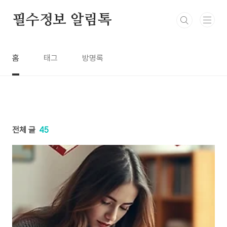
본문 바로가기
필수정보 알림톡
홈
태그
방명록
전체 글
45