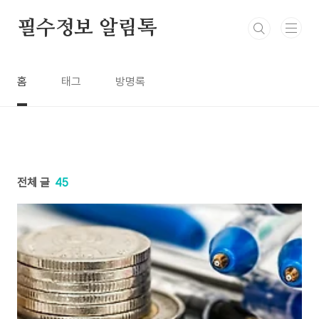
본문 바로가기
필수정보 알림톡
홈
태그
방명록
전체 글
45