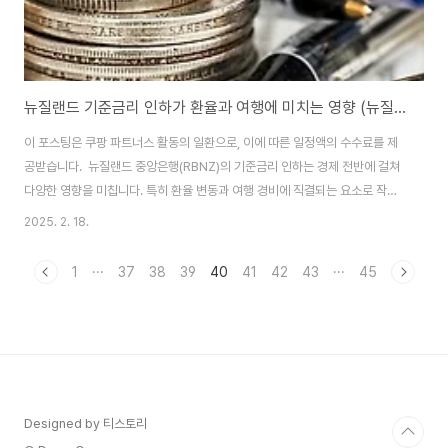
뉴질랜드 기준금리 인하가 환율과 여행에 미치는 영향 (뉴질랜드 경제, 환율 변동, 여행 경비)
이 포스팅은 쿠팡 파트너스 활동의 일환으로, 이에 따른 일정액의 수수료를 제
공받습니다. 뉴질랜드 중앙은행(RBNZ)의 기준금리 인하는 경제 전반에 걸쳐
다양한 영향을 미칩니다. 특히 환율 변동과 여행 경비에 직결되는 요소로 작용
할 수 있습니다. 기준금리가 하락하면 뉴질랜드 달러(NZD)의 가치가 변동하
2025. 2. 18.
며, 이는 수출입 산업뿐만 아니라 관광업과 해외여행 비용에도 영향을 미칠 수
있습니다. 이번 글에서는 뉴질랜드 기준금리 인하가 환율 변동에 미치는 영향
1
···
37
38
39
40
41
42
43
···
45
과 여행 비용에 미치는 변화를 구체적으로 살펴보겠습니다. 뉴질랜드 기준금
리 인하와 환율 변동뉴질랜드가 기준금리를 인하하면 일반적으로 뉴질랜드 달
러(NZD)의 가치가 하락하는 경향이 있습니다. 이는 투자 흐름, 수출입 가격,
인플레이션 등 다양한 경제 요인에..
Designed by 티스토리