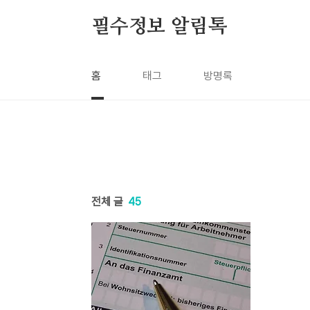
본문 바로가기
필수정보 알림톡
홈
태그
방명록
전체 글
45