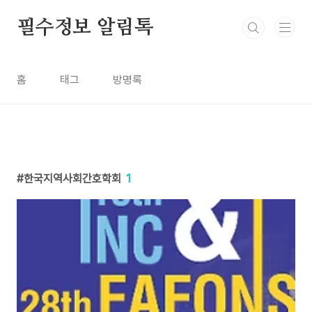
본문 바로가기
필수정보 알림톡
홈
태그
방명록
한국지역사회간호학회
1